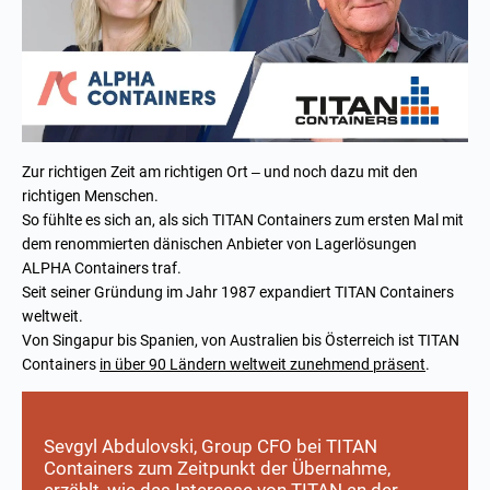
Zur richtigen Zeit am richtigen Ort – und noch dazu mit den
richtigen Menschen.
So fühlte es sich an, als sich TITAN Containers zum ersten Mal mit
dem renommierten dänischen Anbieter von Lagerlösungen
ALPHA Containers traf.
Seit seiner Gründung im Jahr 1987 expandiert TITAN Containers
weltweit.
Von Singapur bis Spanien, von Australien bis Österreich ist TITAN
Containers
in über 90 Ländern weltweit zunehmend präsent
.
Sevgyl Abdulovski
, Group CFO bei TITAN
Containers zum Zeitpunkt der Übernahme,
erzählt, wie das Interesse von TITAN an der