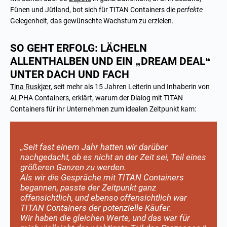
Fünen und Jütland, bot sich für TITAN Containers die
perfekte
Gelegenheit, das gewünschte Wachstum zu erzielen.
SO GEHT ERFOLG: LÄCHELN
ALLENTHALBEN UND EIN „DREAM DEAL“
UNTER DACH UND FACH
Tina Ruskjær
, seit mehr als 15 Jahren Leiterin und Inhaberin von
ALPHA Containers, erklärt, warum der Dialog mit TITAN
Containers für ihr Unternehmen zum idealen Zeitpunkt kam:
„Seit fast einem Jahr hatten wir darüber
nachgedacht, ob es nicht an der Zeit sei, Teil eines
größeren Ganzen zu werden.
Als wir die Gespräche mit TITAN Containers
begannen, passte der Zeitpunkt ganz
offensichtlich, und ebenso offensichtlich war
TITAN Containers der potenzielle Käufer.
Wir haben die gleichen Werte, und das war für