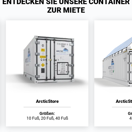
ENTDECKEN SIE UNSERE CONTAINER
ZUR MIETE
ArcticStore
ArcticS
Größen:
G
10 Fuß, 20 Fuß, 40 Fuß
4