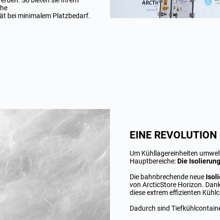
erden. So bieten sie Ihrem
che
ät bei minimalem Platzbedarf.
EINE REVOLUTION
Um Kühllagereinheiten umweltf
Hauptbereiche:
Die Isolierun
Die bahnbrechende neue
Isol
von ArcticStore Horizon. Dan
diese extrem effizienten Kühl
Dadurch sind Tiefkühlcontain