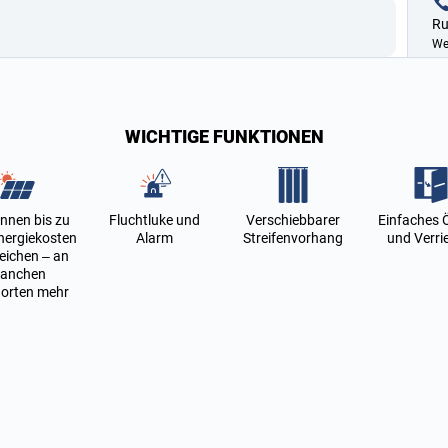
Ru
We
WICHTIGE FUNKTIONEN
önnen bis zu
Fluchtluke und
Verschiebbarer
Einfaches 
nergiekosten
Alarm
Streifenvorhang
und Verri
eichen – an
anchen
orten mehr