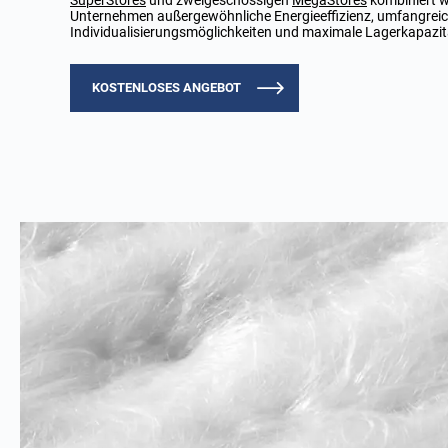
SuperStores
und zweigeschossigen
MegaStores
kombiniert w
Unternehmen außergewöhnliche Energieeffizienz, umfangrei
Individualisierungsmöglichkeiten und maximale Lagerkapazit
KOSTENLOSES ANGEBOT