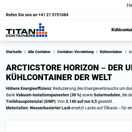
Rufen Sie uns an
+41 21 5751084
Kühlconta
Startseite
/
Alle Container
/
Container-Vermietung
/
Kühlcontainer
/
ARCTICSTORE HORIZON – DER 
KÜHLCONTAINER DER WELT
Höhere Energieeffizienz
: Reduzierung des Energieverbrauchs um dur
dank
Vakuum-Isolationspaneelen (30 %)
sowie
Solarmodulen
, die 
Treibhauspotenzial (GWP)
: Von
2.140 auf nur 0,5
gesenkt.
Materialien: Wasserbasierter Lack
ersetzt Lacke auf Ölbasis – für e