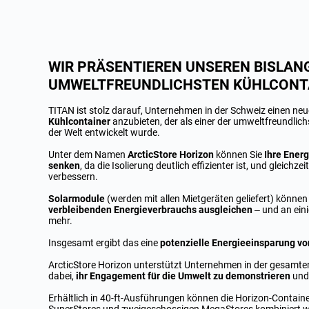
WIR PRÄSENTIEREN UNSEREN BISLAN
UMWELTFREUNDLICHSTEN KÜHLCONT
TITAN ist stolz darauf, Unternehmen in der Schweiz einen neue
Kühlcontainer
anzubieten, der als einer der umweltfreundlic
der Welt entwickelt wurde.
Unter dem Namen
ArcticStore Horizon
können Sie
Ihre Ener
senken
, da die Isolierung deutlich effizienter ist, und gleichze
verbessern.
Solarmodule
(werden mit allen Mietgeräten geliefert) können 
verbleibenden Energieverbrauchs
ausgleichen
– und an ein
mehr.
Insgesamt ergibt das eine
potenzielle Energieeinsparung von
ArcticStore Horizon unterstützt Unternehmen in der gesamten
dabei,
ihr Engagement für die Umwelt zu demonstrieren
und 
Erhältlich in 40-ft-Ausführungen können die Horizon-Contai