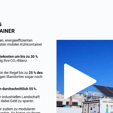
G
AINER
n, energieeffizienten
hsten mobilen Kühlcontainer
giekosten um bis zu 30 %
itig Ihre CO₂-Bilanz
in der Regel bis zu
25 % des
igen Standorten sogar noch
 durchschnittlich 55 %.
 industriellen Landschaft
dabei Geld zu sparen.
ner zudem zu modularen