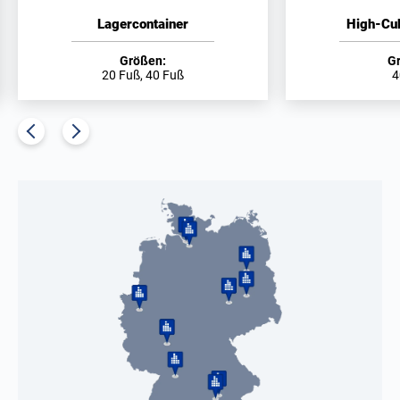
Lagercontainer
High-Cu
Größen:
G
20 Fuß, 40 Fuß
4