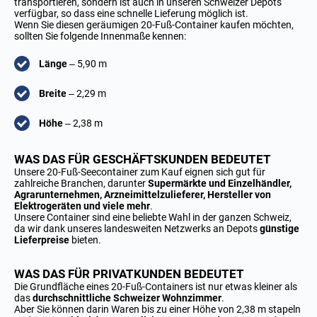
transportieren, sondern ist auch in unseren Schweizer Depots
verfügbar, so dass eine schnelle Lieferung möglich ist.
Wenn Sie diesen geräumigen 20-Fuß-Container kaufen möchten,
sollten Sie folgende Innenmaße kennen:
Länge
– 5,90 m
Breite
– 2,29 m
Höhe
– 2,38 m
WAS DAS FÜR GESCHÄFTSKUNDEN BEDEUTET
Unsere 20-Fuß-Seecontainer zum Kauf eignen sich gut für
zahlreiche Branchen, darunter
Supermärkte und Einzelhändler,
Agrarunternehmen, Arzneimittelzulieferer, Hersteller von
Elektrogeräten und viele mehr
.
Unsere Container sind eine beliebte Wahl in der ganzen Schweiz,
da wir dank unseres landesweiten Netzwerks an Depots
günstige
Lieferpreise
bieten.
WAS DAS FÜR PRIVATKUNDEN BEDEUTET
Die Grundfläche eines 20-Fuß-Containers ist nur etwas kleiner als
das
durchschnittliche Schweizer Wohnzimmer
.
Aber Sie können darin Waren bis zu einer Höhe von 2,38 m stapeln