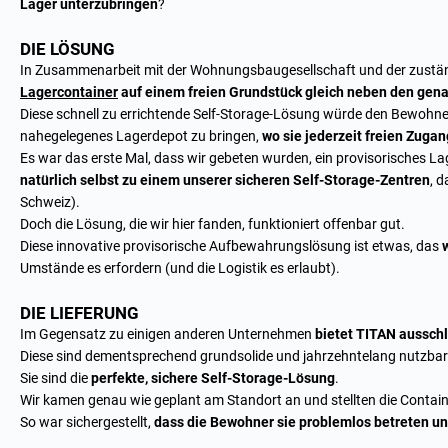
Lager unterzubringen
?
DIE LÖSUNG
In Zusammenarbeit mit der Wohnungsbaugesellschaft und der zuständ
Lagercontainer
auf einem freien Grundstück gleich neben den ge
Diese schnell zu errichtende Self-Storage-Lösung würde den Bewohnern
nahegelegenes Lagerdepot zu bringen,
wo sie jederzeit freien Zuga
Es war das erste Mal, dass wir gebeten wurden, ein provisorisches La
natürlich selbst zu einem unserer sicheren Self-Storage-Zentren
, d
Schweiz).
Doch die Lösung, die wir hier fanden, funktioniert offenbar gut.
Diese innovative provisorische Aufbewahrungslösung ist etwas, das
Umstände es erfordern (und die Logistik es erlaubt).
DIE LIEFERUNG
Im Gegensatz zu einigen anderen Unternehmen
bietet TITAN ausschl
Diese sind dementsprechend grundsolide und jahrzehntelang nutzbar
Sie sind die
perfekte, sichere Self-Storage-Lösung
.
Wir kamen genau wie geplant am Standort an und stellten die Containe
So war sichergestellt,
dass die Bewohner sie problemlos betreten u