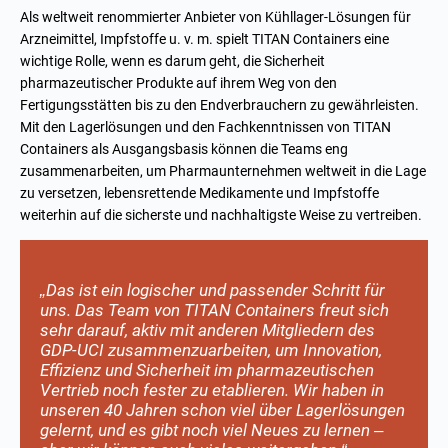
Als weltweit renommierter
Anbieter von Kühllager-Lösungen
für
Arzneimittel, Impfstoffe u. v. m. spielt TITAN Containers eine
wichtige Rolle, wenn es darum geht, die Sicherheit
pharmazeutischer Produkte auf ihrem Weg von den
Fertigungsstätten bis zu den Endverbrauchern zu gewährleisten.
Mit den Lagerlösungen und den Fachkenntnissen von TITAN
Containers als Ausgangsbasis können die Teams eng
zusammenarbeiten, um Pharmaunternehmen weltweit in die Lage
zu versetzen, lebensrettende Medikamente und Impfstoffe
weiterhin auf die sicherste und nachhaltigste Weise zu vertreiben.
„Das ist ein logischer und passender Schritt für
uns. Das Team von TITAN Containers freut sich
sehr darauf, aktiv mit anderen Mitgliedern des
GDP-UCI zusammenzuarbeiten, um Innovation,
Effizienz und Sicherheit im pharmazeutischen
Vertrieb noch fester zu etablieren. Wir haben in
unseren 40 Jahren schon viel über Lagerlösungen
gelernt, und es gibt noch viel Neues zu lernen –