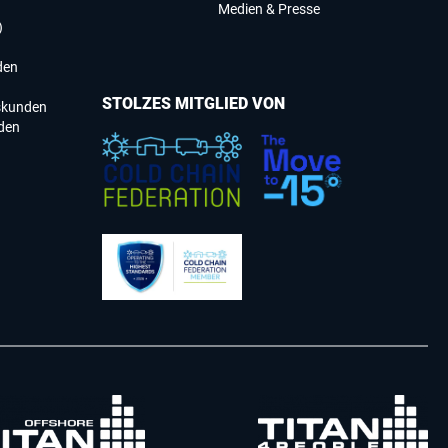
Medien & Presse
)
den
STOLZES MITGLIED VON
skunden
den