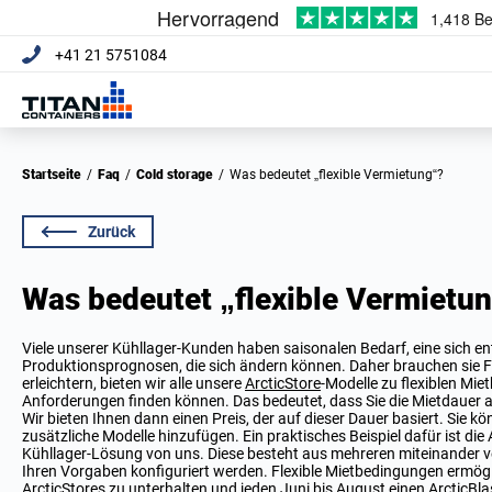
+41 21 5751084
Startseite
/
Faq
/
Cold storage
/
Was bedeutet „flexible Vermietung“?
Zurück
Was bedeutet „flexible Vermietu
Viele unserer Kühllager-Kunden haben saisonalen Bedarf, eine sich 
Produktionsprognosen, die sich ändern können. Daher brauchen sie Fle
erleichtern, bieten wir alle unsere
ArcticStore
-Modelle zu flexiblen Mie
Anforderungen finden können. Das bedeutet, dass Sie die Mietdauer a
Wir bieten Ihnen dann einen Preis, der auf dieser Dauer basiert. Sie 
zusätzliche Modelle hinzufügen. Ein praktisches Beispiel dafür ist d
Kühllager-Lösung von uns. Diese besteht aus mehreren miteinander 
Ihren Vorgaben konfiguriert werden. Flexible Mietbedingungen ermögli
ArcticStores zu unterhalten und jeden Juni bis August einen
ArcticBla