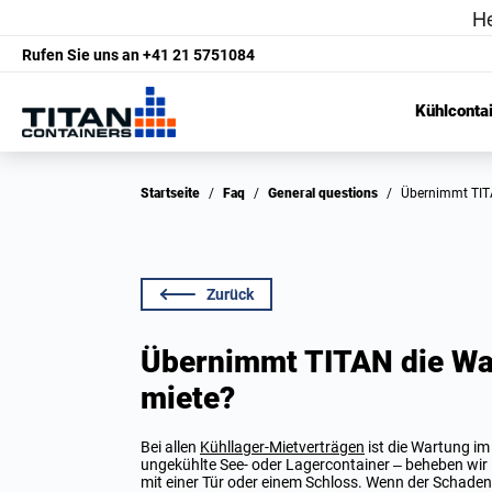
Rufen Sie uns an
+41 21 5751084
Kühlconta
Startseite
/
Faq
/
General questions
/
Übernimmt TIT
Zurück
Übernimmt TITAN die War
miete?
Bei allen
Kühllager-Mietverträgen
ist die Wartung im
ungekühlte See- oder Lagercontainer – beheben wir F
mit einer Tür oder einem Schloss. Wenn der Schad