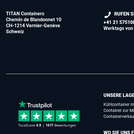
TITAN Containers
RUFEN S
Chemin de Blandonnet 10
+41 21 57510
CH-1214 Vernier-Genève
Werktags von 
Schweiz
UNSERE LAG
Kühlcontainer m
Container zur Mi
Containerverkau
WO SIE UNS 