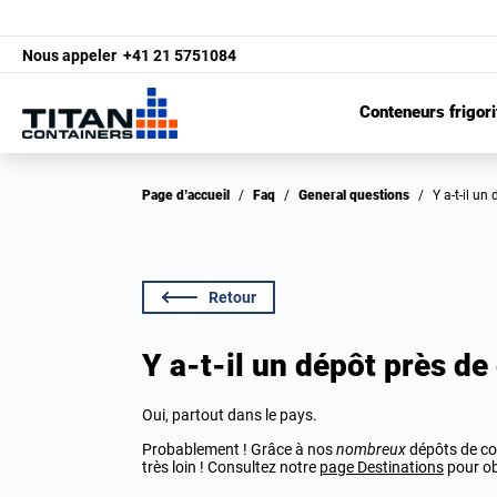
Nous appeler
+41 21 5751084
Conteneurs frigori
Page d’accueil
/
Faq
/
General questions
/
Y a-t-il u
Retour
Y a-t-il un dépôt près de
Oui, partout dans le pays.
Probablement ! Grâce à nos
nombreux
dépôts de con
très loin ! Consultez notre
page Destinations
pour ob