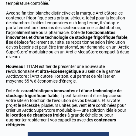
température contrôlée.
Avec sa finition blanche distinctive et la marque ArcticStore, ce
conteneur frigorifique sera pris au sérieux. Idéal pour la location
de chambres froides temporaires ou à long terme, il s’adapte
parfaitement aux besoins des secteurs comme la distribution,
l’agroalimentaire ou la pharmacie. Doté de
fonctionnalités
innovantes et d’une technologie de stockage frigorifique fiable
,
il se déplace facilement sur site, se repositionne selon l’évolution
de vos besoins et peut être transformé, sur demande, en un ‘
Arctic
SuperStore
‘ modulaire ou en un
Arctic MegaStore
compact à deux
niveaux.
Nouveau !
TITAN est fier de présenter une nouveauté
révolutionnaire et
ultra-écoénergétique
au sein de la gamme
ArcticStore : l’ArcticStore Horizon, qui permet de réaliser en
moyenne 55 % d’économies d’énergie.
Doté de
caractéristiques innovantes et d’une technologie de
stockage frigorifique fiable
, il peut facilement être déplacé sur
votre site en fonction de l’évolution de vos besoins. Et si votre
projet le nécessite, plusieurs unités peuvent être combinées pour
créer un
Arctic SuperStore
modulable — une solution idéale pour
la
location de chambres froides
à grande échelle ou pour
augmenter rapidement vos capacités avec des
conteneurs
réfrigérés
.