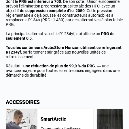
dont le
PRG est inférieur à 700
. De son côté, l’Union européenne
prévoit l’élimination progressive quasi totale des HFC, avec un
objectif
de suppression complète d’ici 2050
. Cette pression
réglementaire a déjà poussé les constructeurs automobiles à
remplacer le R134a (PRG : 1 430) par des alternatives à plus faible
PRG.
La principale alternative est le R1234yf, qui affiche un
PRG de
seulement 0,5
.
Tous les conteneurs ArcticStore Horizon utilisent ce réfrigérant
R1234yf
, parfaitement sûr grâce aux nouvelles unités de
refroidissement.
Résultat :
une réduction de plus de 99,9 % du PRG
. — une
avancée majeure pour toutes les entreprises engagées dans une
démarche de durabilité.
ACCESSOIRES
SmartArctic
Commandez facilement