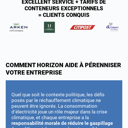
EXCELLENT SERVICE + TARIFS DE
CONTENEURS EXCEPTIONNELS
= CLIENTS CONQUIS
COMMENT HORIZON AIDE À PÉRENNISER
VOTRE ENTREPRISE
Quel que soit le contexte politique, les défis
posés par le réchauffement climatique ne
peuvent être ignorés. La consommation
d’électricité joue un rôle majeur dans la crise
climatique, et chaque entreprise a la
responsabilité morale de réduire le gaspillage