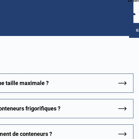
En sem
G
ne taille maximale ?
onteneurs frigorifiques ?
ment de conteneurs ?