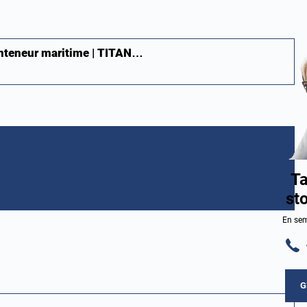
onteneur maritime | TITAN…
Ta
st
En sem
G