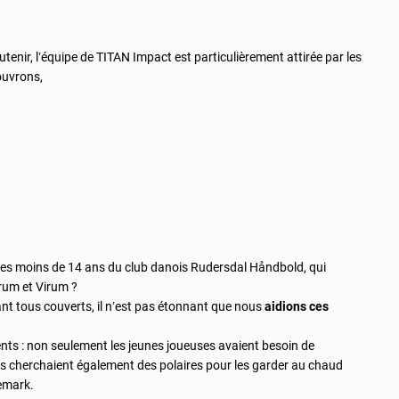
enir, l’équipe de TITAN Impact est particulièrement attirée par les
uvrons,
e des moins de 14 ans du club danois Rudersdal Håndbold, qui
rum et Virum ?
ant tous couverts, il n’est pas étonnant que nous
aidions ces
ts : non seulement les jeunes joueuses avaient besoin de
s cherchaient également des polaires pour les garder au chaud
emark.