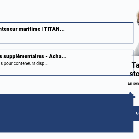
onteneur maritime | TITAN…
ns supplémentaires - Acha…
Ta
ous pour conteneurs disp…
st
En sem
G