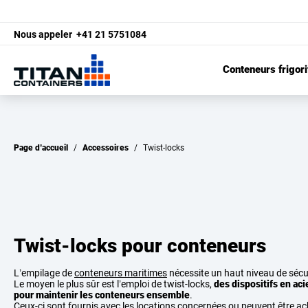
Nous appeler
+41 21 5751084
Conteneurs frigori
Page d’accueil
/
Accessoires
/
Twist-locks
Twist-locks pour conteneurs
L’empilage de
conteneurs maritimes
nécessite un haut niveau de sécu
Le moyen le plus sûr est l’emploi de twist-locks,
des dispositifs en ac
pour maintenir les conteneurs ensemble
.
Ceux-ci sont fournis avec les locations concernées ou peuvent être a