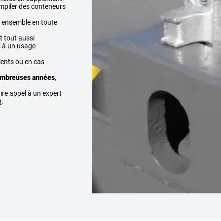
empiler des conteneurs
s ensemble en toute
nt tout aussi
s à un usage
lents ou en cas
ombreuses années
,
ire appel à un expert
r
.